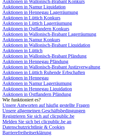
Auktionen in Wallonisch-Brabant Konkurs
Auktionen in Namur Liquidation
Auktionen in Hennegau Lagerräumung
Auktionen in Lüttich Konkurs
Auktionen in Lüttich Lagerräumung
Auktionen in Ostflandern Konkurs
Auktionen in Wallonisch-Brabant Lagerräumung
Auktionen in Namur Konkurs
Auktionen in Wallonisch-Brabant Liquidation
Auktionen in Lüttich
Auktionen in Wallonisch-Brabant Pfändung
Auktionen in Hennegau Pfändung
Auktionen in Wallonisch-Brabant Justizverwaltung
Auktionen in Lüttich Ruhende Erbschaften
Auktionen in Hennegau
Auktionen in Namur Lagerräumung
Auktionen in Hennegau Liquidation
Auktionen in Ostflandern Pfändung
Wie funktioniert es?
Unsere Antworten auf häufig gestellte Fragen
Unsere allgemeinen Geschäftsbedingungen
Registrieren Sie sich auf clicpublic.be
Melden Sie sich bei clicpublic.be an
Datenschutzrichtlinie & Cookies
Barrierefreiheitserklärung