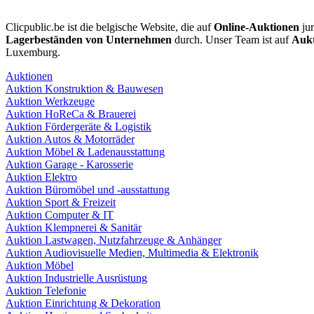
Clicpublic.be ist die belgische Website, die auf
Online-Auktionen
jur
Lagerbeständen von Unternehmen
durch. Unser Team ist auf
Aukt
Luxemburg.
Auktionen
Auktion Konstruktion & Bauwesen
Auktion Werkzeuge
Auktion HoReCa & Brauerei
Auktion Fördergeräte & Logistik
Auktion Autos & Motorräder
Auktion Möbel & Ladenausstattung
Auktion Garage - Karosserie
Auktion Elektro
Auktion Büromöbel und -ausstattung
Auktion Sport & Freizeit
Auktion Computer & IT
Auktion Klempnerei & Sanitär
Auktion Lastwagen, Nutzfahrzeuge & Anhänger
Auktion Audiovisuelle Medien, Multimedia & Elektronik
Auktion Möbel
Auktion Industrielle Ausrüstung
Auktion Telefonie
Auktion Einrichtung & Dekoration