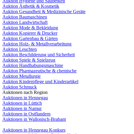
Auktion Hygiene und Sauberkeit
Auktion Ästhetik & Kosmetik
Auktion Gesundheit & Medizinische Geräte
Auktion Baumaschinen
Auktion Landwirtschaft
Auktion Mode & Bekleidung
Auktion Kopierer & Drucker
Auktion Gartenbau & Gärten
Auktion Holz- & Metallverarbeitung
Auktion Leuchten
Auktion Beschilderung und Sicherheit
Auktion Spiele & Spielzeug
Auktion Handhabungsmaschine
Auktion Pharmazeutische & chemische
Auktion Metallurgie
Auktion Kinderpflege und Kinderartikel
Auktion Schmuck
Auktionen nach Region
Auktionen in Hennegau
Auktionen in Lüttich
Auktionen in Namur
Auktionen in Ostflandern
Auktionen in Wallonisch-Brabant
Auktionen in Hennegau Konkurs