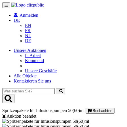
Navigation
umschalten
Anmelden
DE
EN
FR
NL
DE
Unsere Auktionen
In Arbeit
Kommend
Unsere Geschäfte
Alle Objekte
Kontaktieren Sie uns
Was
suchen
Sie?
Spritzenpakete für Infusionspumpen 50(60)ml
Beobachten
Auktion beendet