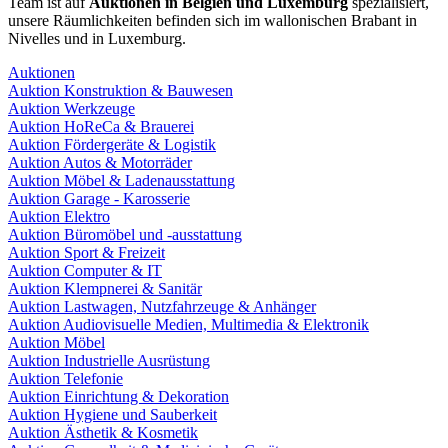
Team ist auf
Auktionen in Belgien und Luxemburg
spezialisiert,
unsere Räumlichkeiten befinden sich im wallonischen Brabant in
Nivelles und in Luxemburg.
Auktionen
Auktion Konstruktion & Bauwesen
Auktion Werkzeuge
Auktion HoReCa & Brauerei
Auktion Fördergeräte & Logistik
Auktion Autos & Motorräder
Auktion Möbel & Ladenausstattung
Auktion Garage - Karosserie
Auktion Elektro
Auktion Büromöbel und -ausstattung
Auktion Sport & Freizeit
Auktion Computer & IT
Auktion Klempnerei & Sanitär
Auktion Lastwagen, Nutzfahrzeuge & Anhänger
Auktion Audiovisuelle Medien, Multimedia & Elektronik
Auktion Möbel
Auktion Industrielle Ausrüstung
Auktion Telefonie
Auktion Einrichtung & Dekoration
Auktion Hygiene und Sauberkeit
Auktion Ästhetik & Kosmetik