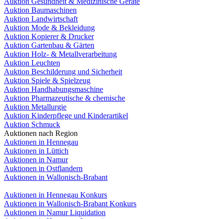
Auktion Gesundheit & Medizinische Geräte
Auktion Baumaschinen
Auktion Landwirtschaft
Auktion Mode & Bekleidung
Auktion Kopierer & Drucker
Auktion Gartenbau & Gärten
Auktion Holz- & Metallverarbeitung
Auktion Leuchten
Auktion Beschilderung und Sicherheit
Auktion Spiele & Spielzeug
Auktion Handhabungsmaschine
Auktion Pharmazeutische & chemische
Auktion Metallurgie
Auktion Kinderpflege und Kinderartikel
Auktion Schmuck
Auktionen nach Region
Auktionen in Hennegau
Auktionen in Lüttich
Auktionen in Namur
Auktionen in Ostflandern
Auktionen in Wallonisch-Brabant
Auktionen in Hennegau Konkurs
Auktionen in Wallonisch-Brabant Konkurs
Auktionen in Namur Liquidation