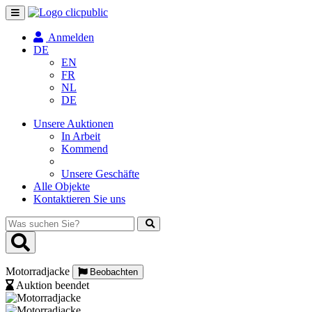
Navigation
umschalten
Anmelden
DE
EN
FR
NL
DE
Unsere Auktionen
In Arbeit
Kommend
Unsere Geschäfte
Alle Objekte
Kontaktieren Sie uns
Was
suchen
Sie?
Motorradjacke
Beobachten
Auktion beendet