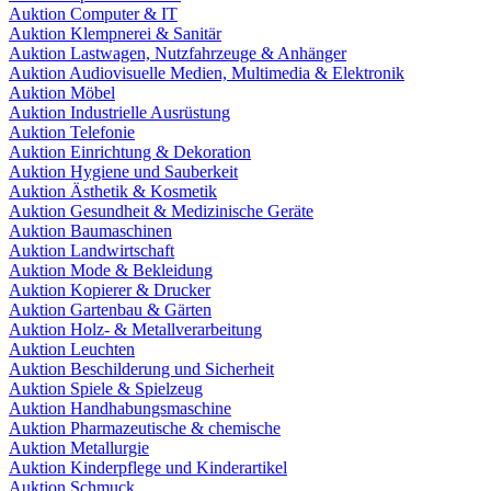
Auktion Computer & IT
Auktion Klempnerei & Sanitär
Auktion Lastwagen, Nutzfahrzeuge & Anhänger
Auktion Audiovisuelle Medien, Multimedia & Elektronik
Auktion Möbel
Auktion Industrielle Ausrüstung
Auktion Telefonie
Auktion Einrichtung & Dekoration
Auktion Hygiene und Sauberkeit
Auktion Ästhetik & Kosmetik
Auktion Gesundheit & Medizinische Geräte
Auktion Baumaschinen
Auktion Landwirtschaft
Auktion Mode & Bekleidung
Auktion Kopierer & Drucker
Auktion Gartenbau & Gärten
Auktion Holz- & Metallverarbeitung
Auktion Leuchten
Auktion Beschilderung und Sicherheit
Auktion Spiele & Spielzeug
Auktion Handhabungsmaschine
Auktion Pharmazeutische & chemische
Auktion Metallurgie
Auktion Kinderpflege und Kinderartikel
Auktion Schmuck