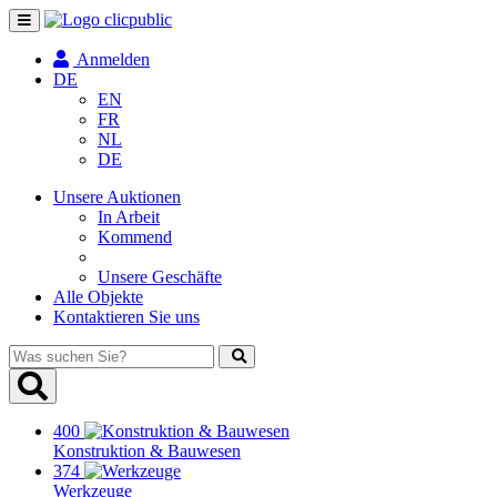
Navigation
umschalten
Anmelden
DE
EN
FR
NL
DE
Unsere Auktionen
In Arbeit
Kommend
Unsere Geschäfte
Alle Objekte
Kontaktieren Sie uns
Was
suchen
Sie?
400
Konstruktion & Bauwesen
374
Werkzeuge