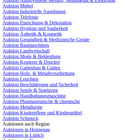
Auktion Audiovisuelle Medien, Multimedia & Elektronik
Auktion Möbel
Auktion Industrielle Ausrüstung
Auktion Telefonie
Auktion Einrichtung & Dekoration
Auktion Hygiene und Sauberkeit
Auktion Ästhetik & Kosmetik
Auktion Gesundheit & Medizinische Geräte
Auktion Baumaschinen
Auktion Landwirtschaft
Auktion Mode & Bekleidung
Auktion Kopierer & Drucker
Auktion Gartenbau & Gärten
Auktion Holz- & Metallverarbeitung
Auktion Leuchten
Auktion Beschilderung und Sicherheit
Auktion Spiele & Spielzeug
Auktion Handhabungsmaschine
Auktion Pharmazeutische & chemische
Auktion Metallurgie
Auktion Kinderpflege und Kinderartikel
Auktion Schmuck
Auktionen nach Region
Auktionen in Hennegau
Auktionen in Lüttich