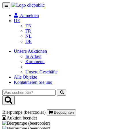
Navigation
umschalten
Anmelden
DE
EN
FR
NL
DE
Unsere Auktionen
In Arbeit
Kommend
Unsere Geschäfte
Alle Objekte
Kontaktieren Sie uns
Was
suchen
Sie?
Bierpumpe (beercooler)
Beobachten
Auktion beendet