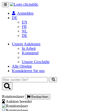
Navigation
umschalten
Anmelden
DE
EN
FR
NL
DE
Unsere Auktionen
In Arbeit
Kommend
Unsere Geschäfte
Alle Objekte
Kontaktieren Sie uns
Was
suchen
Sie?
Rotationslaser
Beobachten
Auktion beendet