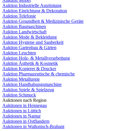
Auktion Möbel
Auktion Industrielle Ausrüstung
Auktion Einrichtung & Dekoration
Auktion Telefonie
Auktion Gesundheit & Medizinische Geräte
Auktion Baumaschinen
Auktion Landwirtschaft
Auktion Mode & Bekleidung
Auktion Hygiene und Sauberkeit
Auktion Gartenbau & Gärten
Auktion Leuchten
Auktion Holz- & Metallverarbeitung
Auktion Ästhetik & Kosmetik
Auktion Kopierer & Drucker
Auktion Pharmazeutische & chemische
Auktion Metallurgie
Auktion Handhabungsmaschine
Auktion Spiele & Spielzeug
Auktion Schmuck
Auktionen nach Region
Auktionen in Hennegau
Auktionen in Lüttich
Auktionen in Namur
Auktionen in Ostflandern
Auktionen in Wallonisch-Brabant