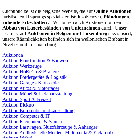
Clicpublic.be ist die belgische Website, die auf
Online-Auktionen
juristischen Ursprungs spezialisiert ist: Insolvenzen,
Pfändungen
,
ruhende Erbschaften
... Wir führen auch Auktionen für den
Abbau von Lagerbeständen von Unternehmen
durch. Unser
Team ist auf
Auktionen in Belgien und Luxemburg
spezialisiert,
unsere Räumlichkeiten befinden sich im wallonischen Brabant in
Nivelles und in Luxemburg.
Auktionen
Auktion Konstruktion & Bauwesen
Auktion Werkzeuge
Auktion HoReCa & Brauerei
Auktion Fördergeräte & Logistik
Auktion Garage - Karosserie
Auktion Autos & Motorräder
Auktion Möbel & Ladenausstattung
Auktion Sport & Freizeit
Auktion Elektro
Auktion Büromöbel und -ausstattung
Auktion Computer & IT
Auktion Klempnerei & Sanitär
Auktion Lastwagen, Nutzfahrzeuge & Anhänger
Auktion Audiovisuelle Medien, Multimedia & Elektronik