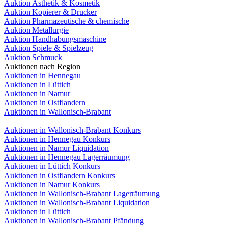
Auktion Ästhetik & Kosmetik
Auktion Kopierer & Drucker
Auktion Pharmazeutische & chemische
Auktion Metallurgie
Auktion Handhabungsmaschine
Auktion Spiele & Spielzeug
Auktion Schmuck
Auktionen nach Region
Auktionen in Hennegau
Auktionen in Lüttich
Auktionen in Namur
Auktionen in Ostflandern
Auktionen in Wallonisch-Brabant
Auktionen in Wallonisch-Brabant Konkurs
Auktionen in Hennegau Konkurs
Auktionen in Namur Liquidation
Auktionen in Hennegau Lagerräumung
Auktionen in Lüttich Konkurs
Auktionen in Ostflandern Konkurs
Auktionen in Namur Konkurs
Auktionen in Wallonisch-Brabant Lagerräumung
Auktionen in Wallonisch-Brabant Liquidation
Auktionen in Lüttich
Auktionen in Wallonisch-Brabant Pfändung