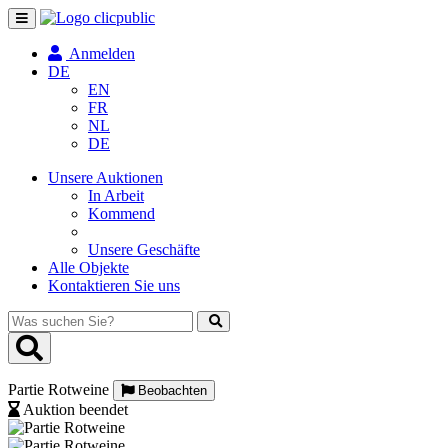
Navigation
umschalten
Anmelden
DE
EN
FR
NL
DE
Unsere Auktionen
In Arbeit
Kommend
Unsere Geschäfte
Alle Objekte
Kontaktieren Sie uns
Was
suchen
Sie?
Partie Rotweine
Beobachten
Auktion beendet