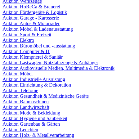
Auktion Werkzeuge
Auktion HoReCa & Brauerei
Auktion Fördergeräte & Logistik
Auktion Garage - Karosserie
Auktion Autos & Motorräder
Auktion Möbel & Ladenausstattung
Auktion Sport & Freizeit
Auktion Elektro
Auktion Büromöbel und -ausstattung
Auktion Computer & IT
Auktion Klempnerei & Sanitär
Auktion Lastwagen, Nutzfahrzeuge & Anhänger
Auktion Audiovisuelle Medien, Multimedia & Elektronik
Auktion Möbel
Auktion Industrielle Ausrüstung
Auktion Einrichtung & Dekoration
Auktion Telefonie
Auktion Gesundheit & Medizinische Geräte
Auktion Baumaschinen
Auktion Landwirtschaft
Auktion Mode & Bekleidung
Auktion Hygiene und Sauberkeit
Auktion Gartenbau & Gärten
Auktion Leuchten
Auktion Holz- & Metallverarbeitung