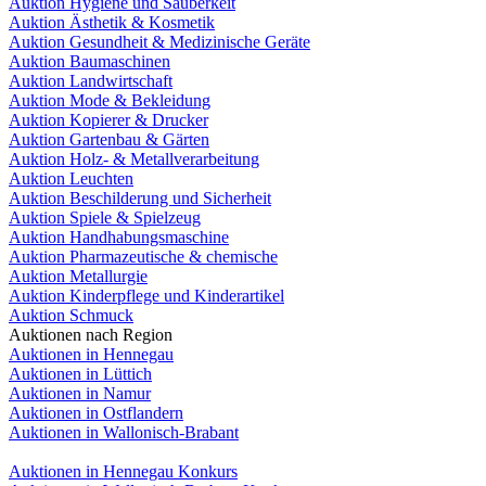
Auktion Hygiene und Sauberkeit
Auktion Ästhetik & Kosmetik
Auktion Gesundheit & Medizinische Geräte
Auktion Baumaschinen
Auktion Landwirtschaft
Auktion Mode & Bekleidung
Auktion Kopierer & Drucker
Auktion Gartenbau & Gärten
Auktion Holz- & Metallverarbeitung
Auktion Leuchten
Auktion Beschilderung und Sicherheit
Auktion Spiele & Spielzeug
Auktion Handhabungsmaschine
Auktion Pharmazeutische & chemische
Auktion Metallurgie
Auktion Kinderpflege und Kinderartikel
Auktion Schmuck
Auktionen nach Region
Auktionen in Hennegau
Auktionen in Lüttich
Auktionen in Namur
Auktionen in Ostflandern
Auktionen in Wallonisch-Brabant
Auktionen in Hennegau Konkurs