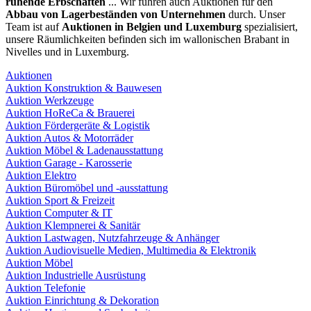
ruhende Erbschaften
... Wir führen auch Auktionen für den
Abbau von Lagerbeständen von Unternehmen
durch. Unser
Team ist auf
Auktionen in Belgien und Luxemburg
spezialisiert,
unsere Räumlichkeiten befinden sich im wallonischen Brabant in
Nivelles und in Luxemburg.
Auktionen
Auktion Konstruktion & Bauwesen
Auktion Werkzeuge
Auktion HoReCa & Brauerei
Auktion Fördergeräte & Logistik
Auktion Autos & Motorräder
Auktion Möbel & Ladenausstattung
Auktion Garage - Karosserie
Auktion Elektro
Auktion Büromöbel und -ausstattung
Auktion Sport & Freizeit
Auktion Computer & IT
Auktion Klempnerei & Sanitär
Auktion Lastwagen, Nutzfahrzeuge & Anhänger
Auktion Audiovisuelle Medien, Multimedia & Elektronik
Auktion Möbel
Auktion Industrielle Ausrüstung
Auktion Telefonie
Auktion Einrichtung & Dekoration