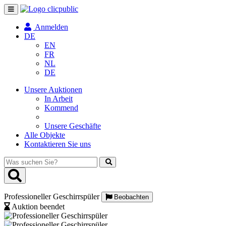
Navigation
umschalten
Anmelden
DE
EN
FR
NL
DE
Unsere Auktionen
In Arbeit
Kommend
Unsere Geschäfte
Alle Objekte
Kontaktieren Sie uns
Was
suchen
Sie?
Professioneller Geschirrspüler
Beobachten
Auktion beendet