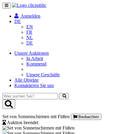
Navigation
umschalten
Anmelden
DE
EN
FR
NL
DE
Unsere Auktionen
In Arbeit
Kommend
Unsere Geschäfte
Alle Objekte
Kontaktieren Sie uns
Was
suchen
Sie?
Set von Sonnenschirmen mit Füßen
Beobachten
Auktion beendet